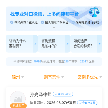
找专业对口律师，上多问律师平台
律师身份五重认证
擅长领域严格验证
采用隐私通话系统
咨询为什么
咨询流程
如何选择
要付费？
是怎样的？
合适的律师？
平台律师总数：
70792
名认证律师，覆盖
296
个城市、
2204
个区县
锦州
刑事案件
案例多优先
孙光泽律师
律师已认证
执业资质：
2026.08.07已复核
今日已复核
执业31年