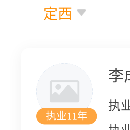
定西
李
执
执业11年