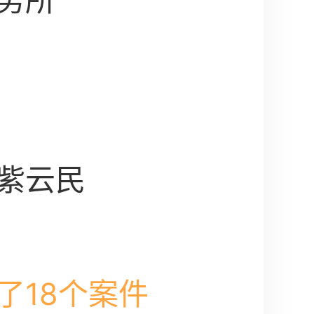
务所
紫云民
了18个案件