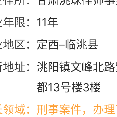
业律所：
甘肃洮珠律师事
业年限：
11年
业地区：
定西–临洮县
所地址：
洮阳镇文峰北路
都13号楼3楼
长领域：
刑事案件，办理