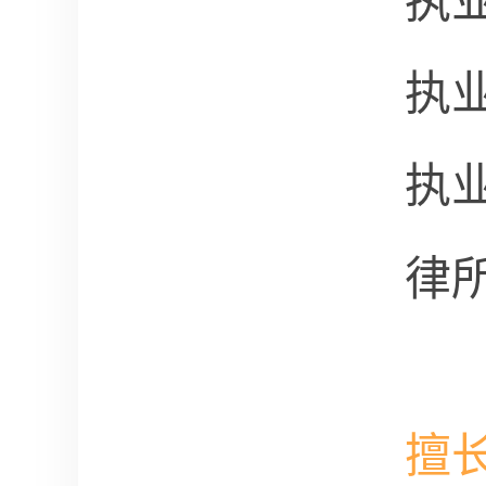
执
执
执
律
擅