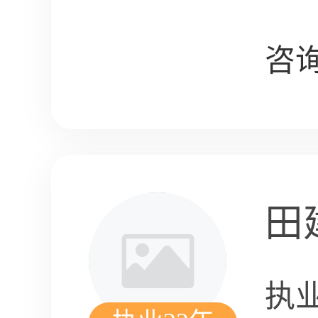
咨询
田
执