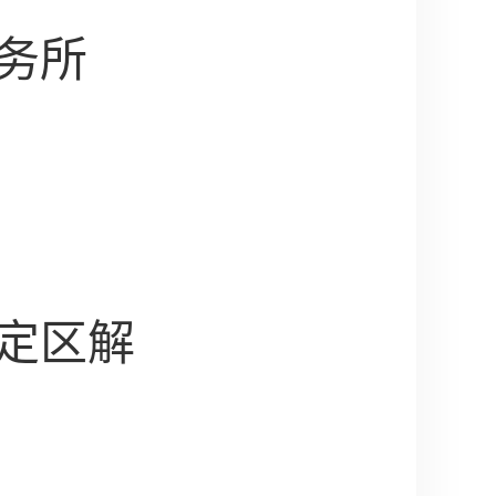
务所
定区解