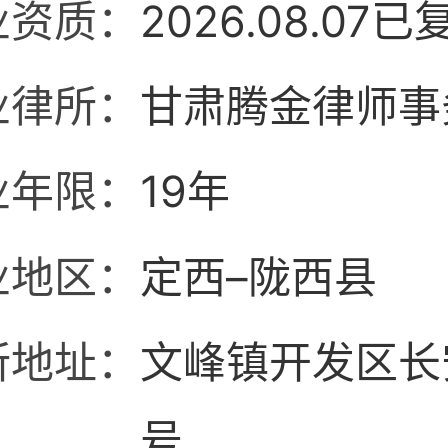
业资质：
2026.08.07已
业律所：
甘肃腾金律师事
业年限：
19年
业地区：
定西–陇西县
所地址：
文峰镇开发区长
号