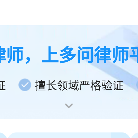
律师，上多问律师
证
擅长领域严格验证