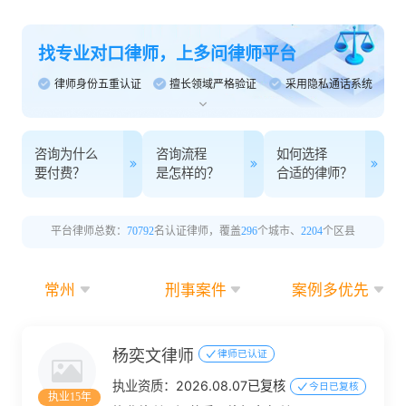
找专业对口律师，上多问律师平台
律师身份五重认证
擅长领域严格验证
采用隐私通话系统
咨询为什么
咨询流程
如何选择
要付费？
是怎样的？
合适的律师？
平台律师总数：
70792
名认证律师，覆盖
296
个城市、
2204
个区县
常州
刑事案件
案例多优先
杨奕文律师
律师已认证
执业资质：
2026.08.07已复核
今日已复核
执业15年