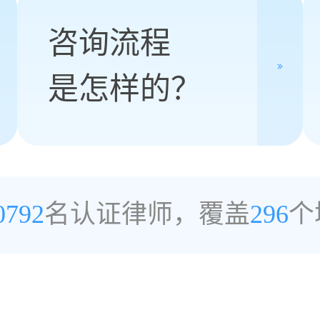
咨询流程
是怎样的？
0792
名认证律师，覆盖
296
个