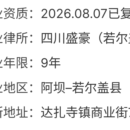
业资质：
2026.08.07已
业律所：
四川盛豪（若尔
业年限：
9年
业地区：
阿坝–若尔盖县
所地址：
达扎寺镇商业街