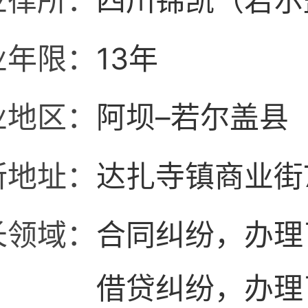
业律所：
四川锦凯（若尔
业年限：
13年
业地区：
阿坝–若尔盖县
所地址：
达扎寺镇商业街
长领域：
合同纠纷，办理
借贷纠纷，办理