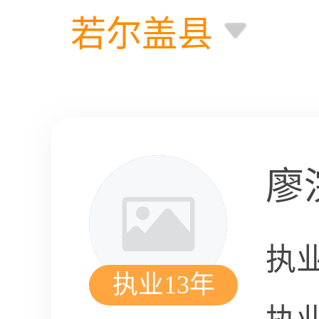
若尔盖县
廖
执
执业13年