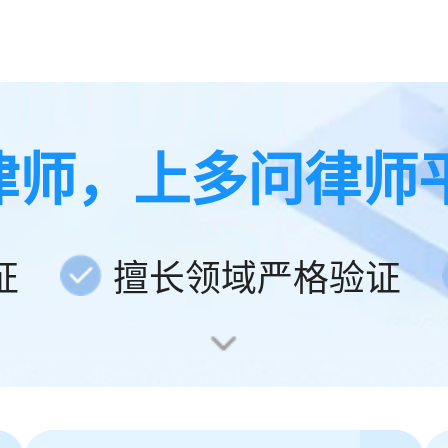
律师，上多问律师
证
擅长领域严格验证