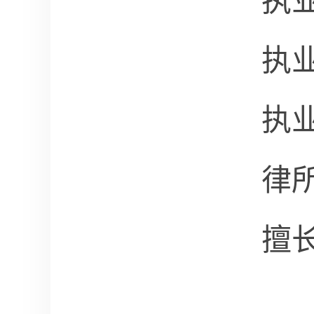
执
执
执
律
擅