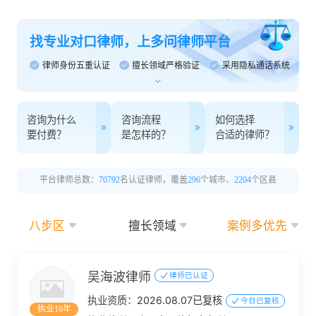
找专业对口律师，上多问律师平台
律师身份五重认证
擅长领域严格验证
采用隐私通话系统
咨询为什么
咨询流程
如何选择
要付费？
是怎样的？
合适的律师？
平台律师总数：
70792
名认证律师，覆盖
296
个城市、
2204
个区县
八步区
擅长领域
案例多优先
吴海波律师
律师已认证
执业资质：
2026.08.07已复核
今日已复核
执业16年