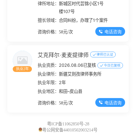
律所地址：
新城区时代芸锦小区1号
楼107号
擅长领域：
合同纠纷，办理了1个案件
电话咨询
咨询价格：58元/次
艾克拜尔·麦麦提律师
律师已认证
执业资质：
2026.08.06已复核
今日已复核
执业2年
执业律所：
新疆艾则孜律师事务所
执业年限：
2年
执业地区：
和田–皮山县
电话咨询
咨询价格：58元/次
粤ICP备11062850号-28
粤公网安备44010502003214号