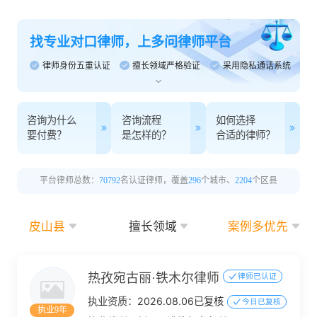
找专业对口律师，上多问律师平台
律师身份五重认证
擅长领域严格验证
采用隐私通话系统
咨询为什么
咨询流程
如何选择
要付费？
是怎样的？
合适的律师？
平台律师总数：
70792
名认证律师，覆盖
296
个城市、
2204
个区县
皮山县
擅长领域
案例多优先
热孜宛古丽·铁木尔律师
律师已认证
执业资质：
2026.08.06已复核
今日已复核
执业9年