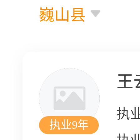
巍山县
王
执
执业9年