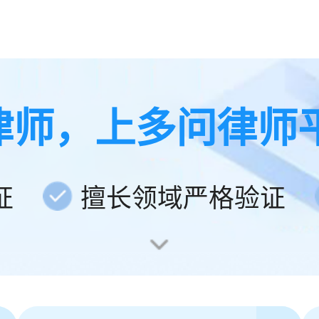
律师，上多问律师
证
擅长领域严格验证