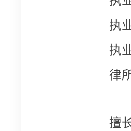
执
执
执
律
擅