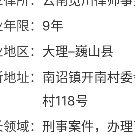
业律所：
云南览川律师事
业年限：
9年
业地区：
大理–巍山县
所地址：
南诏镇开南村委
村118号
长领域：
刑事案件，办理