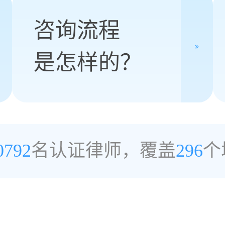
咨询流程
是怎样的？
0792
名认证律师，覆盖
296
个