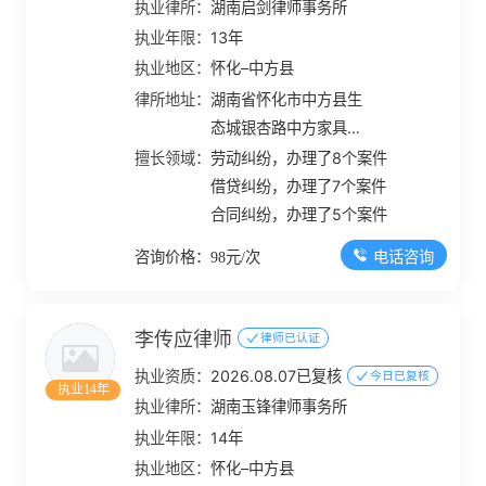
执业律所：
湖南启剑律师事务所
执业年限：
13年
执业地区：
怀化–中方县
律所地址：
湖南省怀化市中方县生
态城银杏路中方家具建
材大市场9栋1-3号门面
擅长领域：
劳动纠纷，办理了8个案件
借贷纠纷，办理了7个案件
合同纠纷，办理了5个案件
电话咨询
咨询价格：98元/次
李传应律师
律师已认证
执业资质：
2026.08.07已复核
今日已复核
执业14年
执业律所：
湖南玉锋律师事务所
执业年限：
14年
执业地区：
怀化–中方县