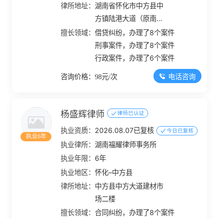
律所地址：
湖南省怀化市中方县中
方镇陆港大道（原南湖
中路）565号二楼
擅长领域：
借贷纠纷，办理了8个案件
刑事案件，办理了8个案件
行政案件，办理了6个案件
电话咨询
咨询价格：98元/次
杨盛辉律师
律师已认证
执业资质：
2026.08.07已复核
今日已复核
执业6年
执业律所：
湖南福耀律师事务所
执业年限：
6年
执业地区：
怀化–中方县
律所地址：
中方县中方大道建材市
场二楼
擅长领域：
合同纠纷，办理了8个案件