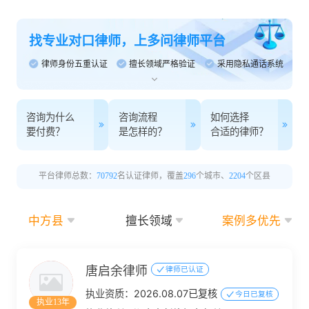
找专业对口律师，上多问律师平台
律师身份五重认证
擅长领域严格验证
采用隐私通话系统
咨询为什么
咨询流程
如何选择
要付费？
是怎样的？
合适的律师？
平台律师总数：
70792
名认证律师，覆盖
296
个城市、
2204
个区县
中方县
擅长领域
案例多优先
唐启余律师
律师已认证
执业资质：
2026.08.07已复核
今日已复核
执业13年