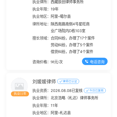
执业律所：
西藏辰创律师事务所
执业年限：
19年
执业地区：
阿里–噶尔县
律所地址：
陕西南路南侧4号星旺商
业广场院内D栋103室
擅长领域：
合同纠纷，办理了17个案件
劳动纠纷，办理了5个案件
借贷纠纷，办理了4个案件
电话咨询
咨询价格：98元/次
刘媛媛律师
律师已认证
执业资质：
2026.08.08已复核
今日已复核
执业11年
执业律所：
北京浩略（札达）律师事务所
执业年限：
11年
执业地区：
阿里–札达县