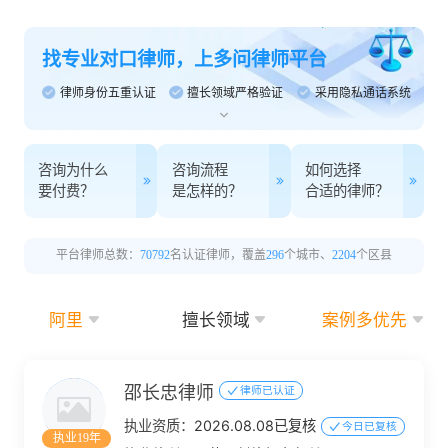
找专业对口律师，上多问律师平台
律师身份五重认证
擅长领域严格验证
采用隐私通话系统
咨询为什么
咨询流程
如何选择
要付费？
是怎样的？
合适的律师？
平台律师总数：
70792
名认证律师，覆盖
296
个城市、
2204
个区县
阿里
擅长领域
案例多优先
邵长忠律师
律师已认证
执业资质：
2026.08.08已复核
今日已复核
执业19年