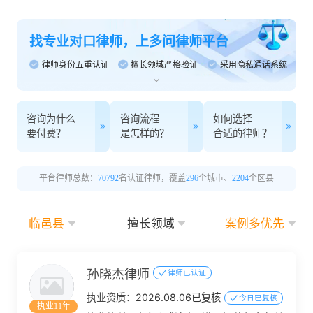
找专业对口律师，上多问律师平台
律师身份五重认证
擅长领域严格验证
采用隐私通话系统
咨询为什么
咨询流程
如何选择
要付费？
是怎样的？
合适的律师？
平台律师总数：
70792
名认证律师，覆盖
296
个城市、
2204
个区县
临邑县
擅长领域
案例多优先
孙晓杰律师
律师已认证
执业资质：
2026.08.06已复核
今日已复核
执业11年