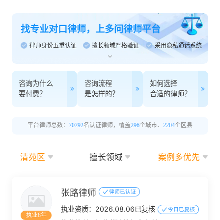
找专业对口律师，上多问律师平台
律师身份五重认证
擅长领域严格验证
采用隐私通话系统
咨询为什么
咨询流程
如何选择
要付费？
是怎样的？
合适的律师？
平台律师总数：
70792
名认证律师，覆盖
296
个城市、
2204
个区县
清苑区
擅长领域
案例多优先
张路律师
律师已认证
执业资质：
2026.08.06已复核
今日已复核
执业8年