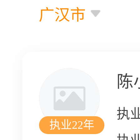
广汉市
陈
执
执业22年