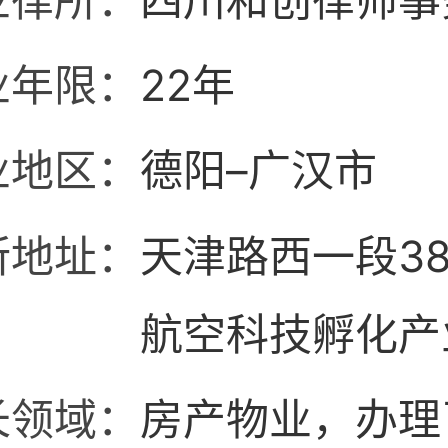
业律所：
四川和创律师事
业年限：
22年
业地区：
德阳–广汉市
所地址：
天津路西一段3
航空科技孵化产
楼
长领域：
房产物业，办理了