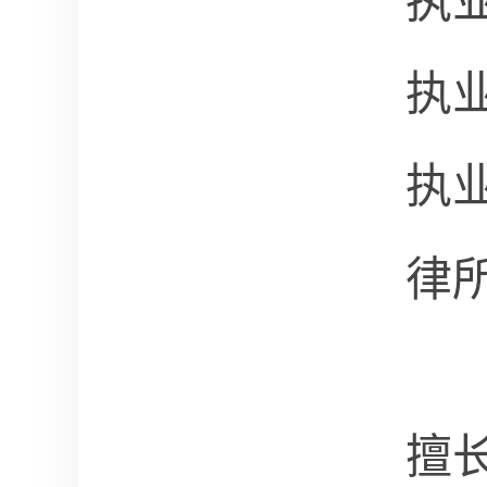
执
执
执
律
擅