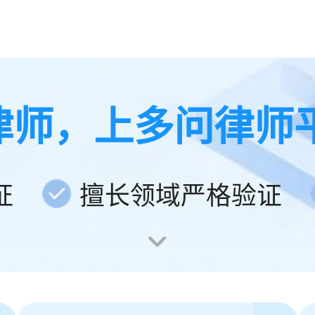
律师，上多问律师
证
擅长领域严格验证