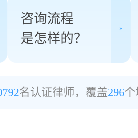
咨询流程
是怎样的？
0792
名认证律师，覆盖
296
个