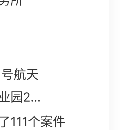
务所
8号航天
业园2
111个案件