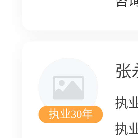
咨询
张
执
执业30年
执