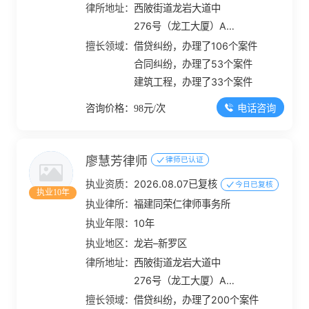
律所地址：
西陂街道龙岩大道中
276号（龙工大厦）A幢
1802
擅长领域：
借贷纠纷，办理了106个案件
合同纠纷，办理了53个案件
建筑工程，办理了33个案件
电话咨询
咨询价格：98元/次
廖慧芳律师
律师已认证
执业资质：
2026.08.07已复核
今日已复核
执业10年
执业律所：
福建同荣仁律师事务所
执业年限：
10年
执业地区：
龙岩–新罗区
律所地址：
西陂街道龙岩大道中
276号（龙工大厦）A幢
1802
擅长领域：
借贷纠纷，办理了200个案件