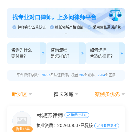
找专业对口律师，上多问律师平台
律师身份五重认证
擅长领域严格验证
采用隐私通话系统
咨询为什么
咨询流程
如何选择
要付费？
是怎样的？
合适的律师？
平台律师总数：
70792
名认证律师，覆盖
296
个城市、
2204
个区县
新罗区
擅长领域
案例多优先
林淑芳律师
律师已认证
执业资质：
2026.08.07已复核
今日已复核
执业15年