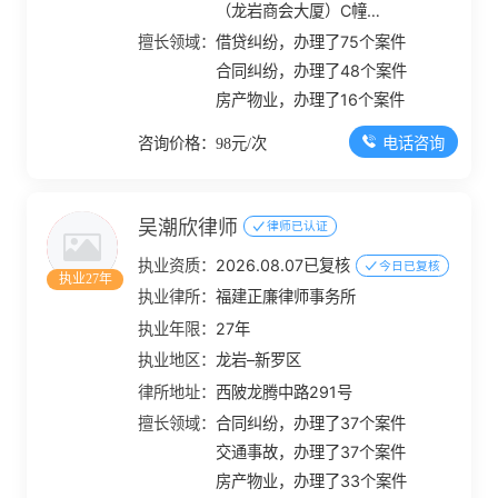
（龙岩商会大厦）C幢
1404室
擅长领域：
借贷纠纷，办理了75个案件
合同纠纷，办理了48个案件
房产物业，办理了16个案件
电话咨询
咨询价格：98元/次
吴潮欣律师
律师已认证
执业资质：
2026.08.07已复核
今日已复核
执业27年
执业律所：
福建正廉律师事务所
执业年限：
27年
执业地区：
龙岩–新罗区
律所地址：
西陂龙腾中路291号
擅长领域：
合同纠纷，办理了37个案件
交通事故，办理了37个案件
房产物业，办理了33个案件