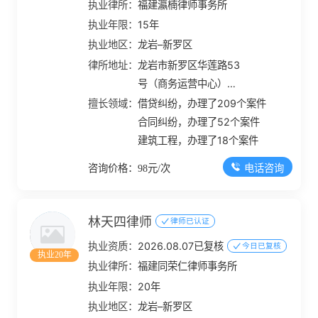
执业律所：
福建瀛楠律师事务所
执业年限：
15年
执业地区：
龙岩–新罗区
律所地址：
龙岩市新罗区华莲路53
号（商务运营中心）青
年创业大厦J栋12楼
擅长领域：
借贷纠纷，办理了209个案件
合同纠纷，办理了52个案件
建筑工程，办理了18个案件
电话咨询
咨询价格：98元/次
林天四律师
律师已认证
执业资质：
2026.08.07已复核
今日已复核
执业20年
执业律所：
福建同荣仁律师事务所
执业年限：
20年
执业地区：
龙岩–新罗区