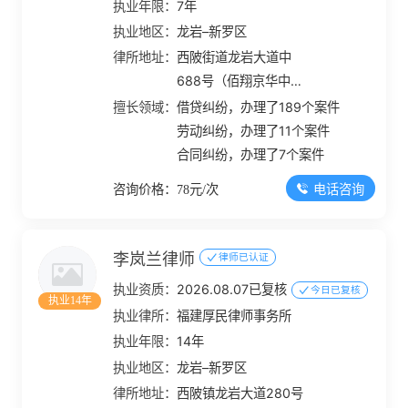
执业年限：
7年
执业地区：
龙岩–新罗区
律所地址：
西陂街道龙岩大道中
688号（佰翔京华中
心）办公塔楼1305号
擅长领域：
借贷纠纷，办理了189个案件
劳动纠纷，办理了11个案件
合同纠纷，办理了7个案件
电话咨询
咨询价格：78元/次
李岚兰律师
律师已认证
执业资质：
2026.08.07已复核
今日已复核
执业14年
执业律所：
福建厚民律师事务所
执业年限：
14年
执业地区：
龙岩–新罗区
律所地址：
西陂镇龙岩大道280号