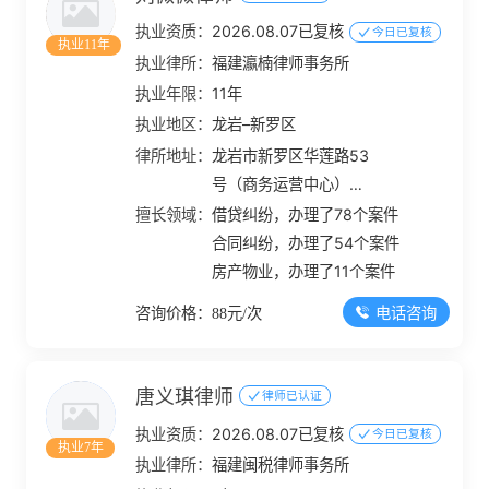
执业资质：
2026.08.07已复核
今日已复核
执业11年
执业律所：
福建瀛楠律师事务所
执业年限：
11年
执业地区：
龙岩–新罗区
律所地址：
龙岩市新罗区华莲路53
号（商务运营中心）青
年创业大厦J栋12楼
擅长领域：
借贷纠纷，办理了78个案件
合同纠纷，办理了54个案件
房产物业，办理了11个案件
电话咨询
咨询价格：88元/次
唐义琪律师
律师已认证
执业资质：
2026.08.07已复核
今日已复核
执业7年
执业律所：
福建闽税律师事务所