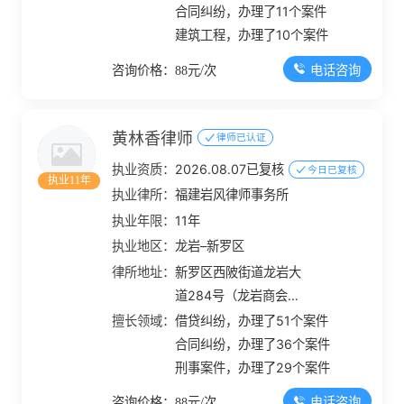
合同纠纷，办理了11个案件
建筑工程，办理了10个案件
电话咨询
咨询价格：88元/次
黄林香律师
律师已认证
执业资质：
2026.08.07已复核
今日已复核
执业11年
执业律所：
福建岩风律师事务所
执业年限：
11年
执业地区：
龙岩–新罗区
律所地址：
新罗区西陂街道龙岩大
道284号（龙岩商会大
厦）D幢801、803
擅长领域：
借贷纠纷，办理了51个案件
合同纠纷，办理了36个案件
刑事案件，办理了29个案件
电话咨询
咨询价格：88元/次