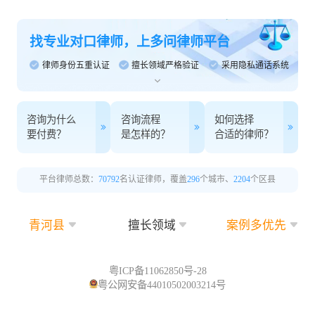
找专业对口律师，上多问律师平台
律师身份五重认证
擅长领域严格验证
采用隐私通话系统
咨询为什么
咨询流程
如何选择
要付费？
是怎样的？
合适的律师？
平台律师总数：
70792
名认证律师，覆盖
296
个城市、
2204
个区县
青河县
擅长领域
案例多优先
粤ICP备11062850号-28
粤公网安备44010502003214号