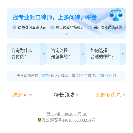
找专业对口律师，上多问律师平台
律师身份五重认证
擅长领域严格验证
采用隐私通话系统
咨询为什么
咨询流程
如何选择
要付费？
是怎样的？
合适的律师？
平台律师总数：
70792
名认证律师，覆盖
296
个城市、
2204
个区县
肥乡区
擅长领域
案例多优先
粤ICP备11062850号-28
粤公网安备44010502003214号