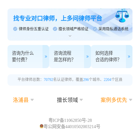
找专业对口律师，上多问律师平台
律师身份五重认证
擅长领域严格验证
采用隐私通话系统
咨询为什么
咨询流程
如何选择
要付费？
是怎样的？
合适的律师？
平台律师总数：
70792
名认证律师，覆盖
296
个城市、
2204
个区县
洛浦县
擅长领域
案例多优先
粤ICP备11062850号-28
粤公网安备44010502003214号