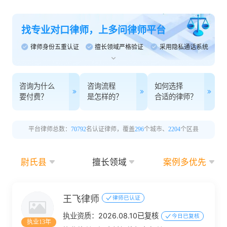
找专业对口律师，上多问律师平台
律师身份五重认证
擅长领域严格验证
采用隐私通话系统
咨询为什么
咨询流程
如何选择
要付费？
是怎样的？
合适的律师？
平台律师总数：
70792
名认证律师，覆盖
296
个城市、
2204
个区县
尉氏县
擅长领域
案例多优先
王飞律师
律师已认证
执业资质：
2026.08.10已复核
今日已复核
执业13年