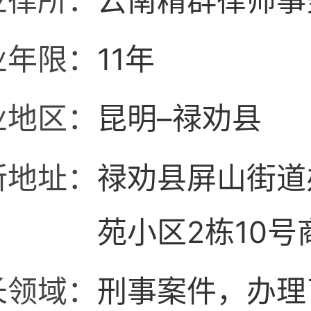
业律所：
云南精群律师事
业年限：
11年
业地区：
昆明–禄劝县
所地址：
禄劝县屏山街道
苑小区2栋10号
长领域：
刑事案件，办理