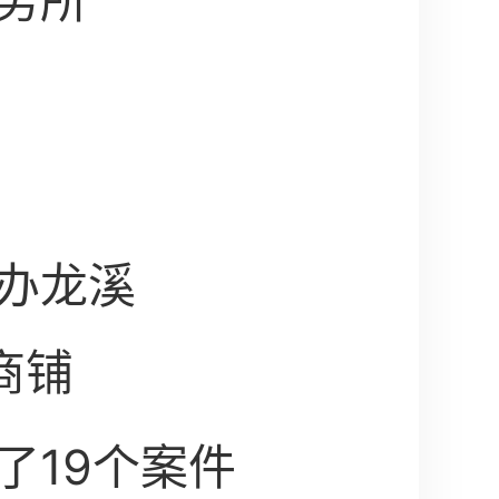
务所
办龙溪
商铺
了19个案件