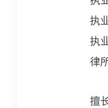
执
执
执
律
擅