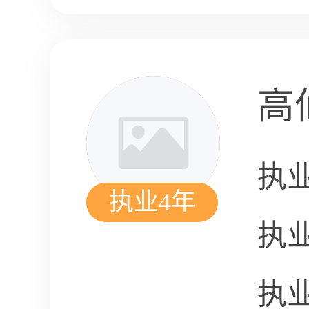
高
执
执业4年
执
执