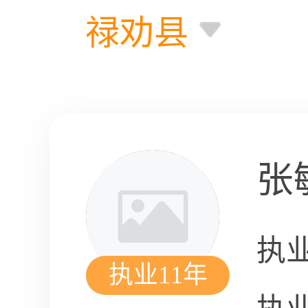
禄劝县
张
执
执业11年