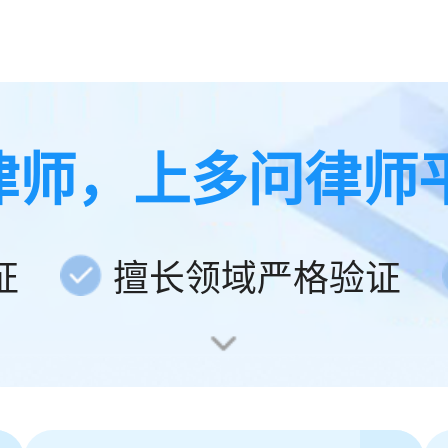
律师，上多问律师
证
擅长领域严格验证