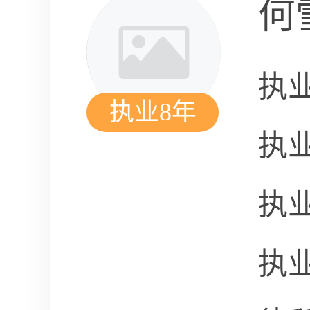
何
执
执业8年
执
执
执