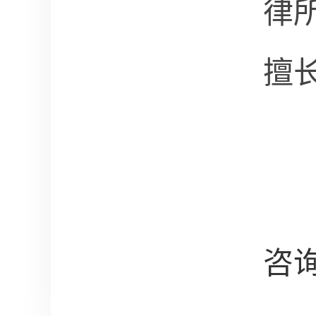
律
擅
咨询