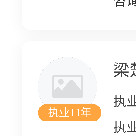
咨询
梁
执
执业11年
执