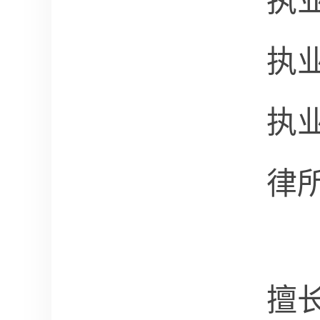
执
执
执
律
擅