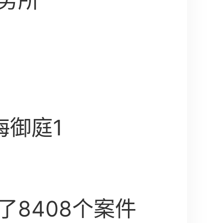
务所
海御庭1
了8408个案件