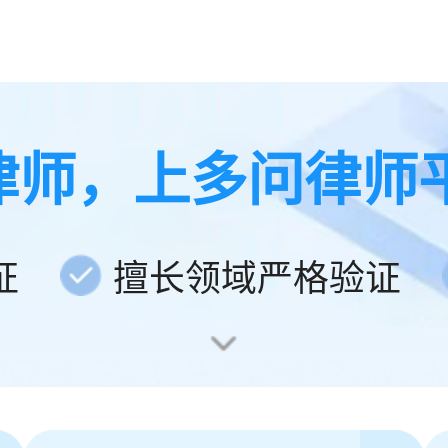
律师，上多问律师
证
擅长领域严格验证