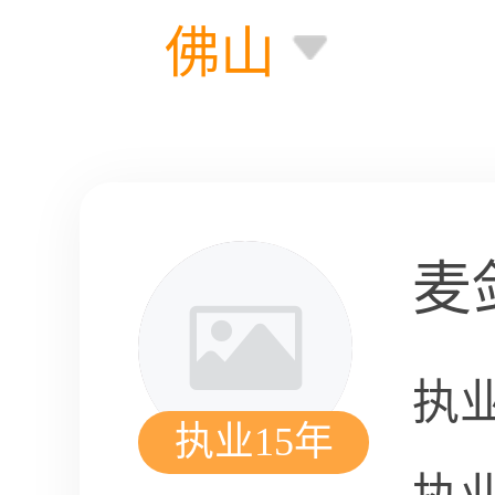
佛山
麦
执
执业15年