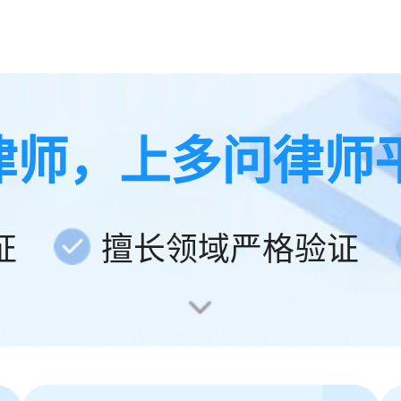
律师，上多问律师
证
擅长领域严格验证