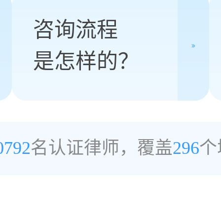
咨询流程
是怎样的？
0792
名认证律师，覆盖
296
个