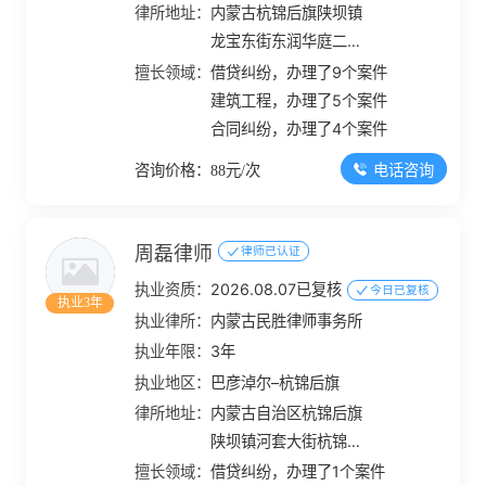
律所地址：
内蒙古杭锦后旗陕坝镇
龙宝东街东润华庭二期
22号楼10号商铺
擅长领域：
借贷纠纷，办理了9个案件
建筑工程，办理了5个案件
合同纠纷，办理了4个案件
电话咨询
咨询价格：88元/次
周磊律师
律师已认证
执业资质：
2026.08.07已复核
今日已复核
执业3年
执业律所：
内蒙古民胜律师事务所
执业年限：
3年
执业地区：
巴彦淖尔–杭锦后旗
律所地址：
内蒙古自治区杭锦后旗
陕坝镇河套大街杭锦后
旗司法局二楼
擅长领域：
借贷纠纷，办理了1个案件