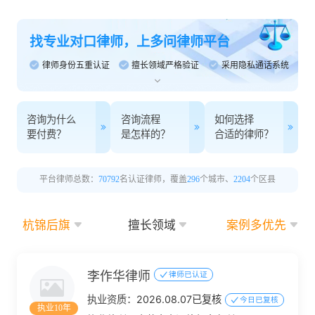
找专业对口律师，上多问律师平台
律师身份五重认证
擅长领域严格验证
采用隐私通话系统
咨询为什么
咨询流程
如何选择
要付费？
是怎样的？
合适的律师？
平台律师总数：
70792
名认证律师，覆盖
296
个城市、
2204
个区县
杭锦后旗
擅长领域
案例多优先
李作华律师
律师已认证
执业资质：
2026.08.07已复核
今日已复核
执业10年