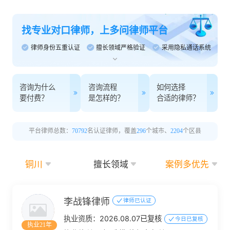
找专业对口律师，上多问律师平台
律师身份五重认证
擅长领域严格验证
采用隐私通话系统
咨询为什么
咨询流程
如何选择
要付费？
是怎样的？
合适的律师？
平台律师总数：
70792
名认证律师，覆盖
296
个城市、
2204
个区县
铜川
擅长领域
案例多优先
李战锋律师
律师已认证
执业资质：
2026.08.07已复核
今日已复核
执业21年