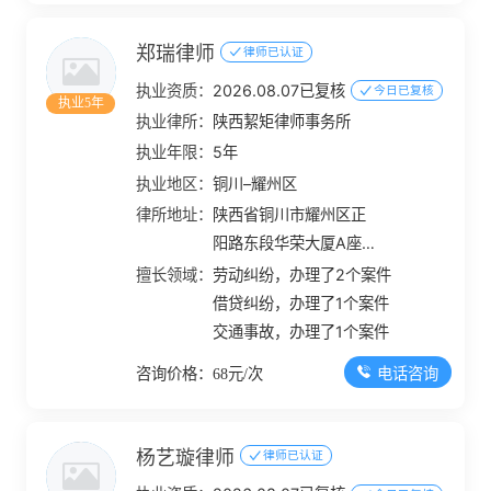
郑瑞律师
律师已认证
执业资质：
2026.08.07已复核
今日已复核
执业5年
执业律所：
陕西絜矩律师事务所
执业年限：
5年
执业地区：
铜川–耀州区
律所地址：
陕西省铜川市耀州区正
阳路东段华荣大厦A座
501701号
擅长领域：
劳动纠纷，办理了2个案件
借贷纠纷，办理了1个案件
交通事故，办理了1个案件
电话咨询
咨询价格：68元/次
杨艺璇律师
律师已认证