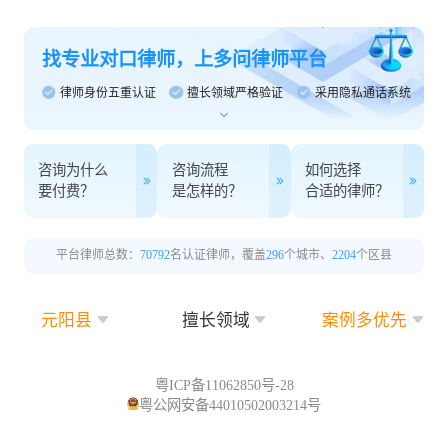
找专业对口律师，上多问律师平台
律师身份五重认证
擅长领域严格验证
采用隐私通话系统
咨询为什么
咨询流程
如何选择
要付费？
是怎样的？
合适的律师？
平台律师总数：
70792
名认证律师，覆盖
296
个城市、
2204
个区县
元阳县
擅长领域
案例多优先
粤ICP备11062850号-28
粤公网安备44010502003214号