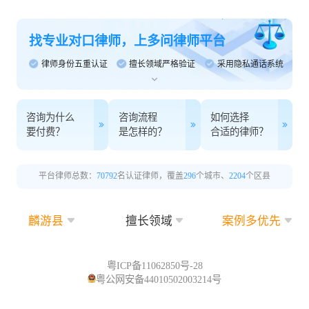
找专业对口律师，上多问律师平台
律师身份五重认证
擅长领域严格验证
采用隐私通话系统
咨询为什么
咨询流程
如何选择
要付费？
是怎样的？
合适的律师？
平台律师总数：
70792
名认证律师，覆盖
296
个城市、
2204
个区县
麟游县
擅长领域
案例多优先
粤ICP备11062850号-28
粤公网安备44010502003214号