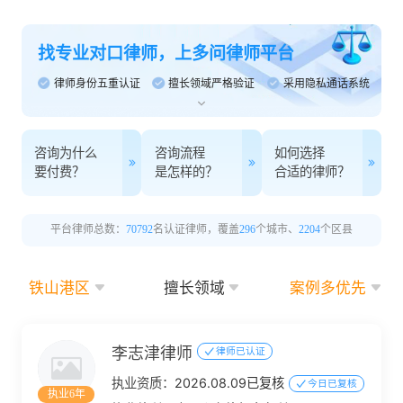
找专业对口律师，上多问律师平台
律师身份五重认证
擅长领域严格验证
采用隐私通话系统
咨询为什么
咨询流程
如何选择
要付费？
是怎样的？
合适的律师？
平台律师总数：
70792
名认证律师，覆盖
296
个城市、
2204
个区县
铁山港区
擅长领域
案例多优先
李志津律师
律师已认证
执业资质：
2026.08.09已复核
今日已复核
执业6年