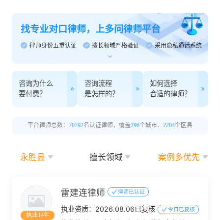
找专业对口律师，上多问律师平台
律师身份五重认证
擅长领域严格验证
采用隐私通话系统
咨询为什么
咨询流程
如何选择
要付费？
是怎样的？
合适的律师？
平台律师总数：
70792
名认证律师，覆盖
296
个城市、
2204
个区县
永胜县
擅长领域
案例多优先
雷建连律师
律师已认证
执业资质：
2026.08.06已复核
今日已复核
执业14年