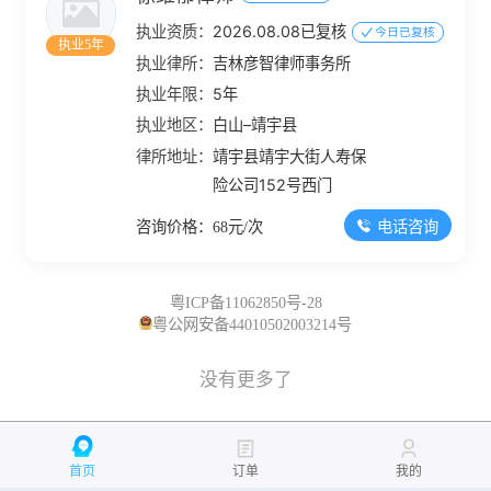
执业资质：
2026.08.08已复核
今日已复核
执业5年
执业律所：
吉林彦智律师事务所
执业年限：
5年
执业地区：
白山–靖宇县
律所地址：
靖宇县靖宇大街人寿保
险公司152号西门
电话咨询
咨询价格：68元/次
粤ICP备11062850号-28
粤公网安备44010502003214号
没有更多了
首页
订单
我的