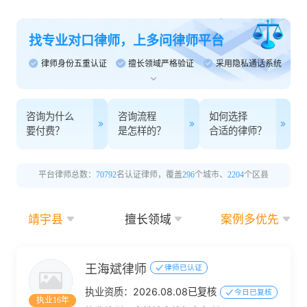
找专业对口律师，上多问律师平台
律师身份五重认证
擅长领域严格验证
采用隐私通话系统
咨询为什么
咨询流程
如何选择
要付费？
是怎样的？
合适的律师？
平台律师总数：
70792
名认证律师，覆盖
296
个城市、
2204
个区县
靖宇县
擅长领域
案例多优先
王海斌律师
律师已认证
执业资质：
2026.08.08已复核
今日已复核
执业16年