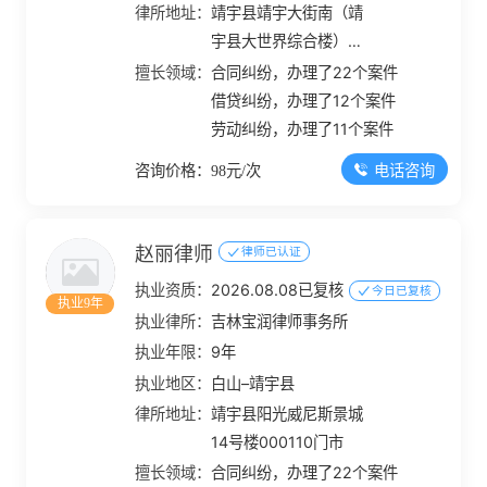
律所地址：
靖宇县靖宇大街南（靖
宇县大世界综合楼）
000203室
擅长领域：
合同纠纷，办理了22个案件
借贷纠纷，办理了12个案件
劳动纠纷，办理了11个案件
电话咨询
咨询价格：98元/次
赵丽律师
律师已认证
执业资质：
2026.08.08已复核
今日已复核
执业9年
执业律所：
吉林宝润律师事务所
执业年限：
9年
执业地区：
白山–靖宇县
律所地址：
靖宇县阳光威尼斯景城
14号楼000110门市
擅长领域：
合同纠纷，办理了22个案件