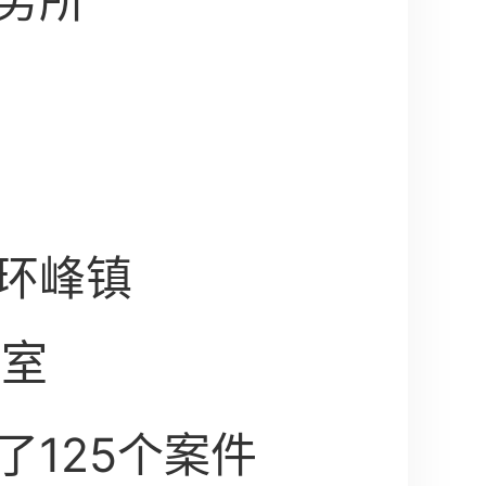
务所
环峰镇
2室
了125个案件