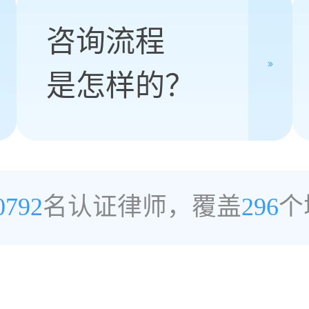
咨询流程
是怎样的？
0792
名认证律师，覆盖
296
个