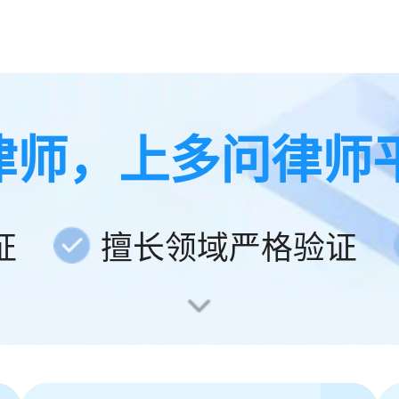
律师，上多问律师
证
擅长领域严格验证