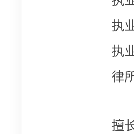
执
执
执
律
擅