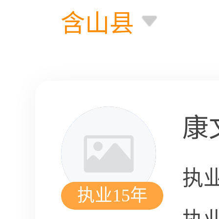
含山县
康
执
执业15年