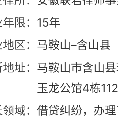
业律所：
安徽联君律师事
业年限：
15年
业地区：
马鞍山–含山县
所地址：
马鞍山市含山县
玉龙公馆4栋11
长领域：
借贷纠纷，办理