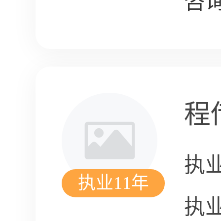
咨询
程
执
执业11年
执