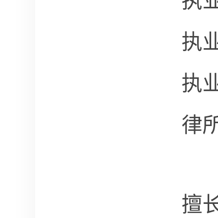
执
执
执
律
擅