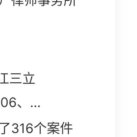
）律师事务所
浙江三立
06、
了316个案件