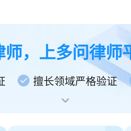
律师，上多问律师
证
擅长领域严格验证