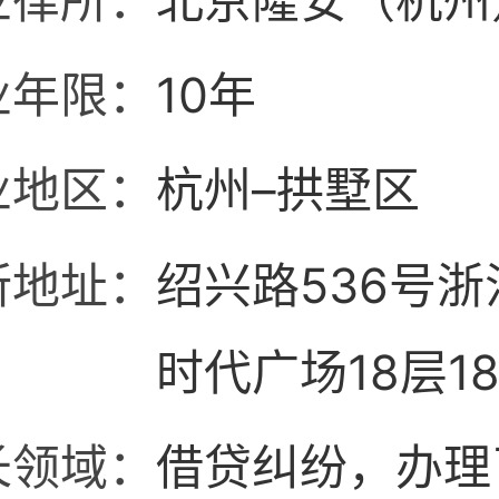
业律所：
北京隆安（杭州
业年限：
10年
业地区：
杭州–拱墅区
所地址：
绍兴路536号
时代广场18层18
1808室
长领域：
借贷纠纷，办理