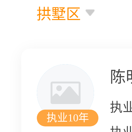
拱墅区
陈
执
执业10年