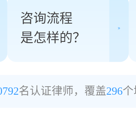
咨询流程
是怎样的？
0792
名认证律师，覆盖
296
个