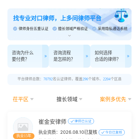
找专业对口律师，上多问律师平台
律师身份五重认证
擅长领域严格验证
采用隐私通话系统
咨询为什么
咨询流程
如何选择
要付费？
是怎样的？
合适的律师？
平台律师总数：
70792
名认证律师，覆盖
296
个城市、
2204
个区县
茌平区
擅长领域
案例多优先
崔金安律师
律师已认证
执业资质：
2026.08.10已复核
今日已复核
执业15年