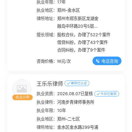
执业年限：
17年
执业地区：
郑州–金水区
律所地址：
郑州市郑东新区龙湖金
融岛中环路20号5层
501
擅长领域：
股权合伙，办理了522个案件
借贷纠纷，办理了43个案件
合同纠纷，办理了9个案件
电话咨询
咨询价格：98元/次
王乐乐律师
律师已认证
执业资质：
2026.08.07已复核
今日已复核
执业10年
执业律所：
河南步青律师事务所
执业年限：
10年
执业地区：
郑州–二七区
律所地址：
金水区金水路299号浦