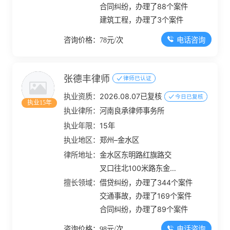
合同纠纷，办理了88个案件
建筑工程，办理了3个案件
电话咨询
咨询价格：78元/次
张德丰律师
律师已认证
执业资质：
2026.08.07已复核
今日已复核
执业15年
执业律所：
河南良承律师事务所
执业年限：
15年
执业地区：
郑州–金水区
律所地址：
金水区东明路红旗路交
叉口往北100米路东金
成大厦B座七楼
擅长领域：
借贷纠纷，办理了344个案件
交通事故，办理了169个案件
合同纠纷，办理了89个案件
电话咨询
咨询价格：98元/次