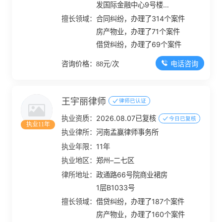
发国际金融中心9号楼
10层1007号
擅长领域：
合同纠纷，办理了314个案件
房产物业，办理了71个案件
借贷纠纷，办理了69个案件
电话咨询
咨询价格：88元/次
王宇丽律师
律师已认证
执业资质：
2026.08.07已复核
今日已复核
执业11年
执业律所：
河南孟赢律师事务所
执业年限：
11年
执业地区：
郑州–二七区
律所地址：
政通路66号院商业裙房
1层B1033号
擅长领域：
借贷纠纷，办理了187个案件
房产物业，办理了160个案件