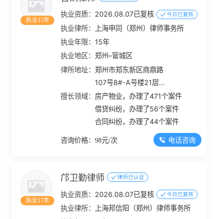
执业资质：
2026.08.07已复核
今日已复核
执业15年
执业律所：
上海申同（郑州）律师事务所
执业年限：
15年
执业地区：
郑州–管城区
律所地址：
郑州市郑东新区商鼎路
107号8#-A号楼21层
2107-2109
擅长领域：
房产物业，办理了471个案件
借贷纠纷，办理了56个案件
合同纠纷，办理了44个案件
电话咨询
咨询价格：98元/次
邝卫勤律师
律师已认证
执业资质：
2026.08.07已复核
今日已复核
执业17年
执业律所：
上海邦信阳（郑州）律师事务所