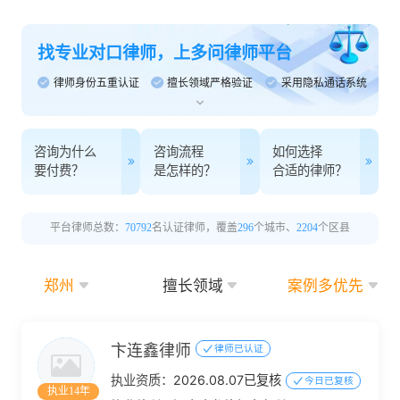
找专业对口律师，上多问律师平台
律师身份五重认证
擅长领域严格验证
采用隐私通话系统
咨询为什么
咨询流程
如何选择
要付费？
是怎样的？
合适的律师？
平台律师总数：
70792
名认证律师，覆盖
296
个城市、
2204
个区县
郑州
擅长领域
案例多优先
卞连鑫律师
律师已认证
执业资质：
2026.08.07已复核
今日已复核
执业14年