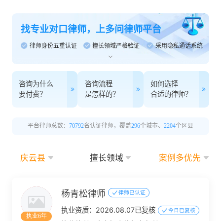
找专业对口律师，上多问律师平台
律师身份五重认证
擅长领域严格验证
采用隐私通话系统
咨询为什么
咨询流程
如何选择
要付费？
是怎样的？
合适的律师？
平台律师总数：
70792
名认证律师，覆盖
296
个城市、
2204
个区县
庆云县
擅长领域
案例多优先
杨青松律师
律师已认证
执业资质：
2026.08.07已复核
今日已复核
执业6年