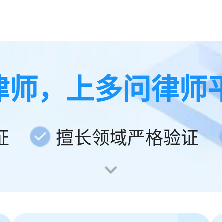
律师，上多问律师
证
擅长领域严格验证