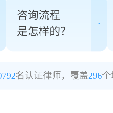
咨询流程
是怎样的？
0792
名认证律师，覆盖
296
个