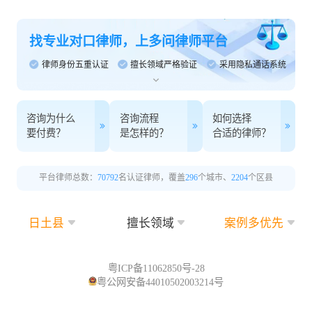
找专业对口律师，上多问律师平台
律师身份五重认证
擅长领域严格验证
采用隐私通话系统
咨询为什么
咨询流程
如何选择
要付费？
是怎样的？
合适的律师？
平台律师总数：
70792
名认证律师，覆盖
296
个城市、
2204
个区县
日土县
擅长领域
案例多优先
粤ICP备11062850号-28
粤公网安备44010502003214号