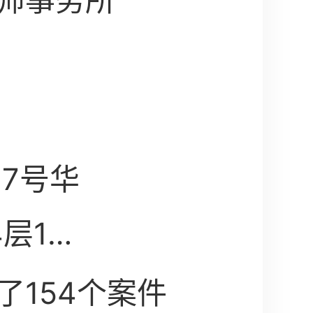
师事务所
7号华
4层1号
了154个案件