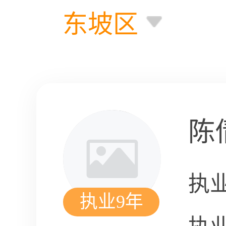
东坡区
陈
执
执业9年