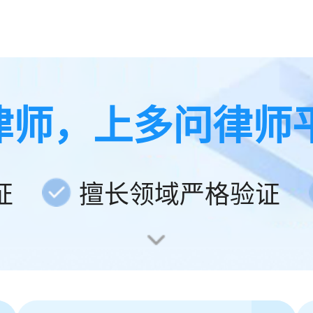
律师，上多问律师
证
擅长领域严格验证