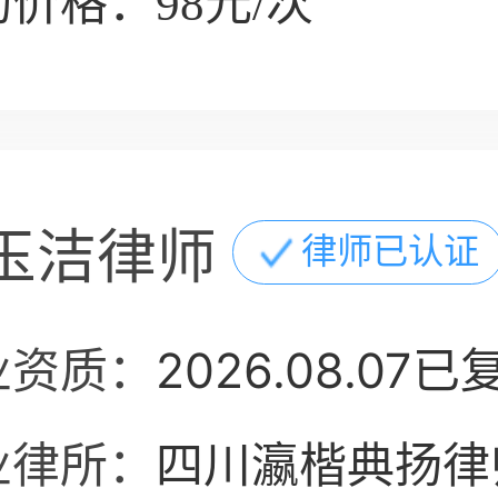
价格：98元/次
玉洁律师
律师已认证
业资质：
2026.08.07已
业律所：
四川瀛楷典扬律