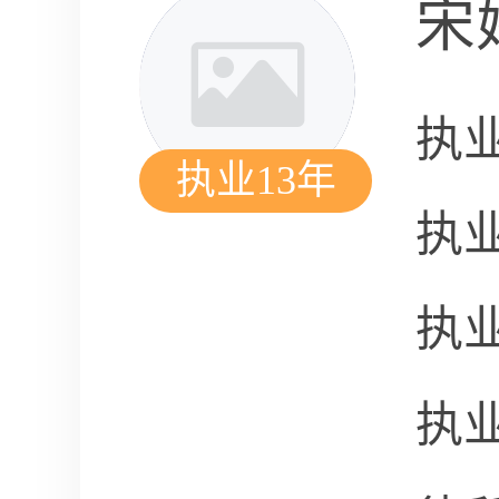
宋
执
执业13年
执
执
执