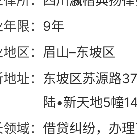
业律所：
四川瀛楷典扬律
业年限：
9年
业地区：
眉山–东坡区
所地址：
东坡区苏源路37
陆•新天地5幢1
等25户
长领域：
借贷纠纷，办理