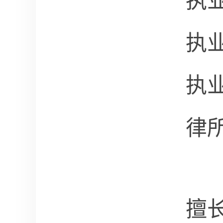
执
执
执
律
擅