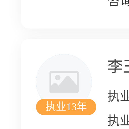
咨询
李
执
执业13年
执