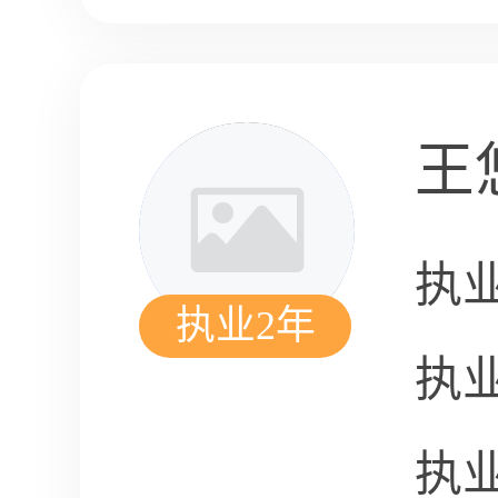
王
执
执业2年
执
执