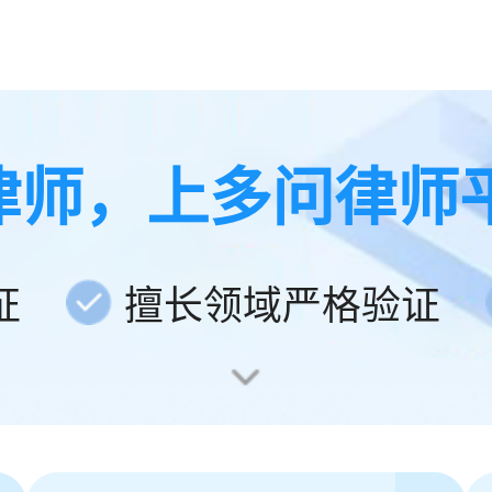
律师，上多问律师
证
擅长领域严格验证