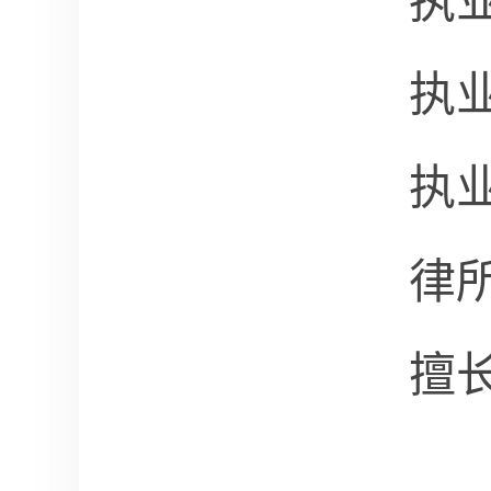
执
执
执
律
擅