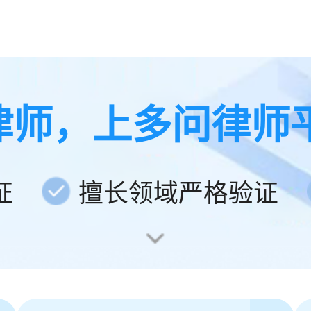
律师，上多问律师
证
擅长领域严格验证