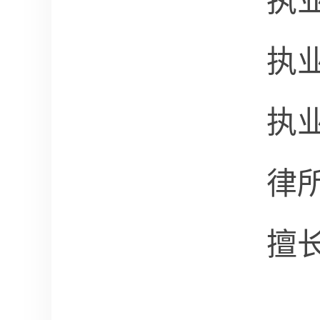
执
执
执
律
擅