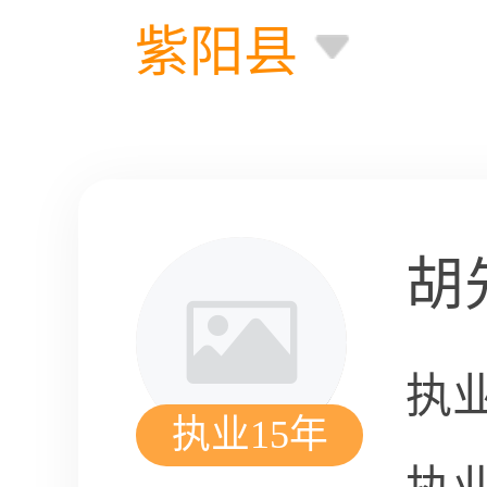
紫阳县
胡
执
执业15年