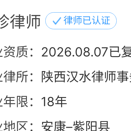
珍律师
律师已认证
业资质：
2026.08.07已
业律所：
陕西汉水律师事
业年限：
18年
业地区：
安康–紫阳县