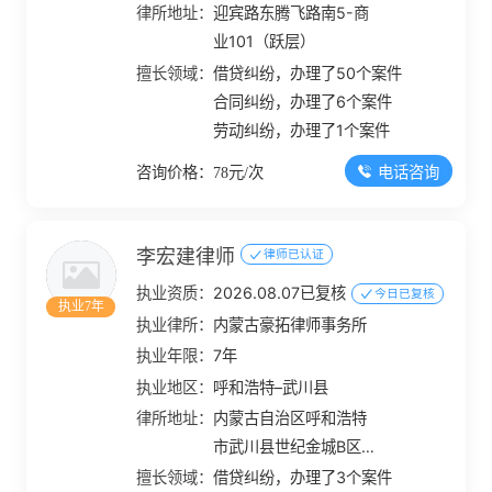
律所地址：
迎宾路东腾飞路南5-商
业101（跃层）
擅长领域：
借贷纠纷，办理了50个案件
合同纠纷，办理了6个案件
劳动纠纷，办理了1个案件
电话咨询
咨询价格：78元/次
李宏建律师
律师已认证
执业资质：
2026.08.07已复核
今日已复核
执业7年
执业律所：
内蒙古豪拓律师事务所
执业年限：
7年
执业地区：
呼和浩特–武川县
律所地址：
内蒙古自治区呼和浩特
市武川县世纪金城B区
120号
擅长领域：
借贷纠纷，办理了3个案件