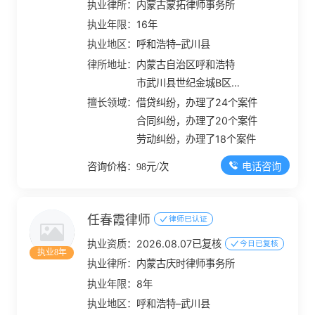
执业律所：
内蒙古蒙拓律师事务所
执业年限：
16年
执业地区：
呼和浩特–武川县
律所地址：
内蒙古自治区呼和浩特
市武川县世纪金城B区
120号
擅长领域：
借贷纠纷，办理了24个案件
合同纠纷，办理了20个案件
劳动纠纷，办理了18个案件
电话咨询
咨询价格：98元/次
任春霞律师
律师已认证
执业资质：
2026.08.07已复核
今日已复核
执业8年
执业律所：
内蒙古庆时律师事务所
执业年限：
8年
执业地区：
呼和浩特–武川县