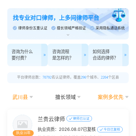
找专业对口律师，上多问律师平台
律师身份五重认证
擅长领域严格验证
采用隐私通话系统
咨询为什么
咨询流程
如何选择
要付费？
是怎样的？
合适的律师？
平台律师总数：
70792
名认证律师，覆盖
296
个城市、
2204
个区县
武川县
擅长领域
案例多优先
兰贵云律师
律师已认证
执业资质：
2026.08.07已复核
今日已复核
执业16年