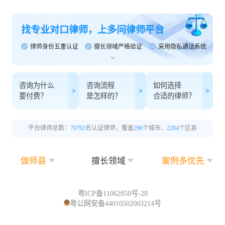
找专业对口律师，上多问律师平台
律师身份五重认证
擅长领域严格验证
采用隐私通话系统
咨询为什么
咨询流程
如何选择
要付费？
是怎样的？
合适的律师？
平台律师总数：
70792
名认证律师，覆盖
296
个城市、
2204
个区县
伽师县
擅长领域
案例多优先
粤ICP备11062850号-28
粤公网安备44010502003214号