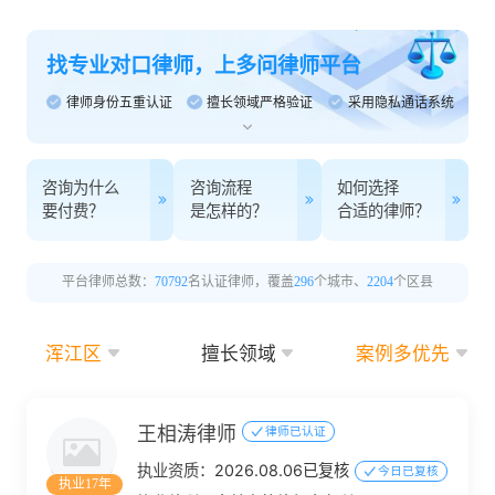
找专业对口律师，上多问律师平台
律师身份五重认证
擅长领域严格验证
采用隐私通话系统
咨询为什么
咨询流程
如何选择
要付费？
是怎样的？
合适的律师？
平台律师总数：
70792
名认证律师，覆盖
296
个城市、
2204
个区县
浑江区
擅长领域
案例多优先
王相涛律师
律师已认证
执业资质：
2026.08.06已复核
今日已复核
执业17年