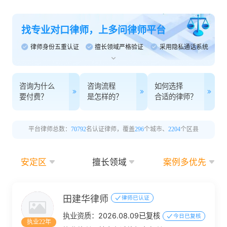
找专业对口律师，上多问律师平台
律师身份五重认证
擅长领域严格验证
采用隐私通话系统
咨询为什么
咨询流程
如何选择
要付费？
是怎样的？
合适的律师？
平台律师总数：
70792
名认证律师，覆盖
296
个城市、
2204
个区县
安定区
擅长领域
案例多优先
田建华律师
律师已认证
执业资质：
2026.08.09已复核
今日已复核
执业22年