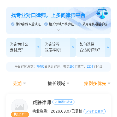
找专业对口律师，上多问律师平台
律师身份五重认证
擅长领域严格验证
采用隐私通话系统
咨询为什么
咨询流程
如何选择
要付费？
是怎样的？
合适的律师？
平台律师总数：
70792
名认证律师，覆盖
296
个城市、
2204
个区县
芜湖
擅长领域
案例多优先
臧静律师
律师已认证
执业资质：
2026.08.07已复核
今日已复核
执业11年