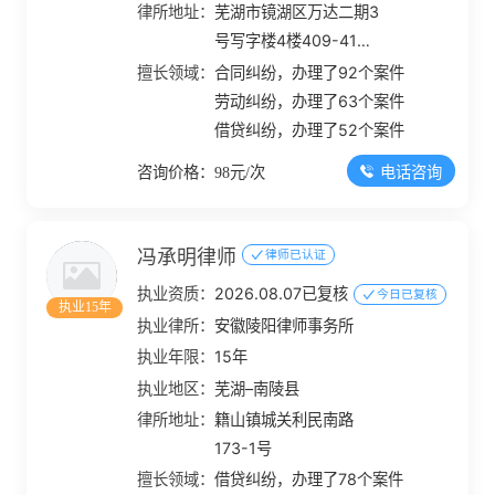
律所地址：
芜湖市镜湖区万达二期3
号写字楼4楼409-412
室
擅长领域：
合同纠纷，办理了92个案件
劳动纠纷，办理了63个案件
借贷纠纷，办理了52个案件
电话咨询
咨询价格：98元/次
冯承明律师
律师已认证
执业资质：
2026.08.07已复核
今日已复核
执业15年
执业律所：
安徽陵阳律师事务所
执业年限：
15年
执业地区：
芜湖–南陵县
律所地址：
籍山镇城关利民南路
173-1号
擅长领域：
借贷纠纷，办理了78个案件