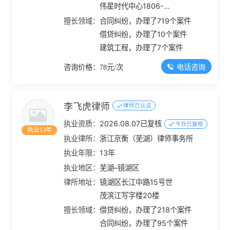
伟星时代中心1806-
1807室
擅长领域：
合同纠纷，办理了719个案件
借贷纠纷，办理了10个案件
建筑工程，办理了7个案件
电话咨询
咨询价格：78元/次
李飞虎律师
律师已认证
执业资质：
2026.08.07已复核
今日已复核
执业13年
执业律所：
浙江京衡（芜湖）律师事务所
执业年限：
13年
执业地区：
芜湖–镜湖区
律所地址：
镜湖区长江中路15号世
茂滨江写字楼20楼
擅长领域：
借贷纠纷，办理了218个案件
合同纠纷，办理了95个案件