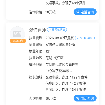
交通事故，办理了48个案件
电话咨询
咨询价格：98元/次
张伟律师
律师已认证
执业资质：
2026.08.07已复核
今日已复核
执业12年
执业律所：
安徽耕天律师事务所
执业年限：
12年
执业地区：
芜湖–弋江区
律所地址：
芜湖市弋江区金鹰世界
中心写字楼30楼
3002、3003、3004
擅长领域：
交通事故，办理了129个案件
室
借贷纠纷，办理了42个案件
合同纠纷，办理了34个案件
电话咨询
咨询价格：88元/次