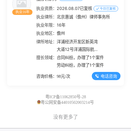
执业资质：
2026.08.07已复核
今日已复核
执业16年
执业律所：
北京惠诚（儋州）律师事务所
执业年限：
16年
执业地区：
儋州
律所地址：
洋浦经济开发区新英湾
大道12号洋浦国际航运
大厦B座12楼28号
擅长领域：
合同纠纷，办理了1个案件
劳动纠纷，办理了1个案件
电话咨询
咨询价格：98元/次
粤ICP备11062850号-28
粤公网安备44010502003214号
没有更多了