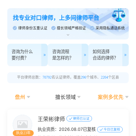
找专业对口律师，上多问律师平台
律师身份五重认证
擅长领域严格验证
采用隐私通话系统
咨询为什么
咨询流程
如何选择
要付费？
是怎样的？
合适的律师？
平台律师总数：
70792
名认证律师，覆盖
296
个城市、
2204
个区县
儋州
擅长领域
案例多优先
王荣彬律师
律师已认证
执业资质：
2026.08.07已复核
今日已复核
执业23年