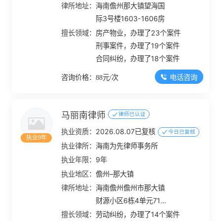
律所地址：
海南儋州那大镇望海国
际3号楼1603-1606房
擅长领域：
房产物业，办理了23个案件
刑事案件，办理了19个案件
合同纠纷，办理了18个案件
电话咨询
咨询价格：88元/次
马丽南律师
律师已认证
执业资质：
2026.08.07已复核
今日已复核
执业9年
执业律所：
海南为先律师事务所
执业年限：
9年
执业地区：
儋州–那大镇
律所地址：
海南儋州儋州市那大镇
财源小区6栋4单元711
房
擅长领域：
劳动纠纷，办理了14个案件