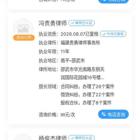
冯贵勇律师
律师已认证
执业资质：
2026.08.07已复核
今日已复核
执业11年
执业律所：
福建贵勇律师事务所
执业年限：
11年
执业地区：
南平–邵武市
律所地址：
邵武市华光南路东侧天
润国际花园城16号楼
A205号
擅长领域：
合同纠纷，办理了26个案件
借贷纠纷，办理了22个案件
股权合伙，办理了8个案件
电话咨询
咨询价格：88元/次
杨俊杰律师
律师已认证