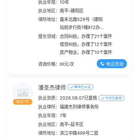
执业年限：
10年
执业地区：
南平–建阳区
律所地址：
嘉禾北路529号（建阳
站前步行街1幢812办
公）
擅长领域：
合同纠纷，办理了21个案件
借贷纠纷，办理了12个案件
房产物业，办理了10个案件
电话咨询
咨询价格：88元/次
潘圣杰律师
律师已认证
执业资质：
2026.08.07已复核
今日已复核
执业7年
执业律所：
福建杰列律师事务所
执业年限：
7年
执业地区：
南平–延平区
律所地址：
滨江中路499号二层