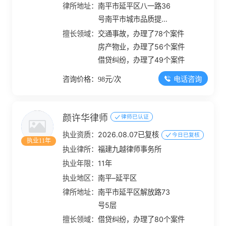
律所地址：
南平市延平区八一路36
号南平市城市品质提升
服务中心大楼第五层写
擅长领域：
交通事故，办理了78个案件
字楼
房产物业，办理了56个案件
借贷纠纷，办理了49个案件
电话咨询
咨询价格：98元/次
颜许华律师
律师已认证
执业资质：
2026.08.07已复核
今日已复核
执业11年
执业律所：
福建九越律师事务所
执业年限：
11年
执业地区：
南平–延平区
律所地址：
南平市延平区解放路73
号5层
擅长领域：
借贷纠纷，办理了80个案件