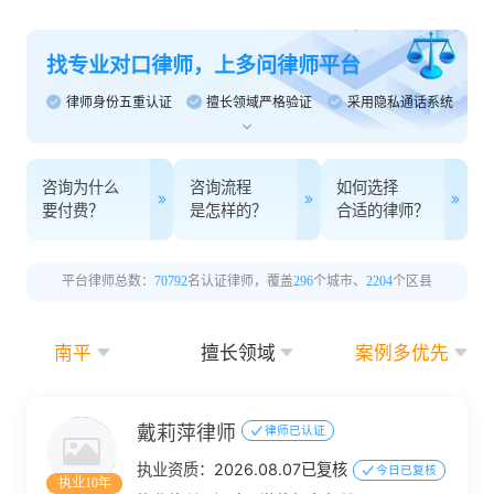
找专业对口律师，上多问律师平台
律师身份五重认证
擅长领域严格验证
采用隐私通话系统
咨询为什么
咨询流程
如何选择
要付费？
是怎样的？
合适的律师？
平台律师总数：
70792
名认证律师，覆盖
296
个城市、
2204
个区县
南平
擅长领域
案例多优先
戴莉萍律师
律师已认证
执业资质：
2026.08.07已复核
今日已复核
执业10年