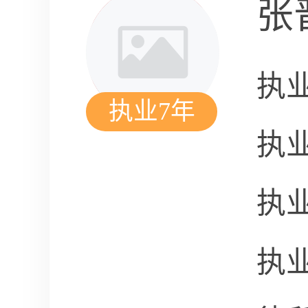
张
执
执业7年
执
执
执