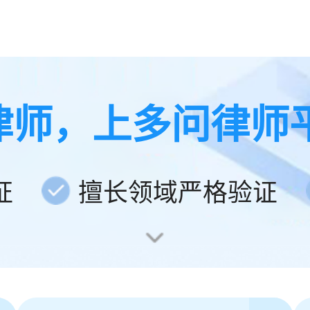
律师，上多问律师
证
擅长领域严格验证