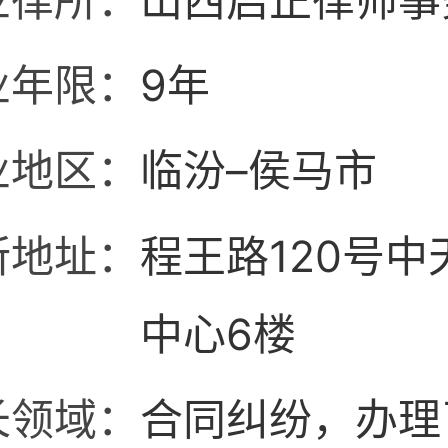
业律所：
山西启正律师事
业年限：
9年
业地区：
临汾–侯马市
所地址：
程王路120号中
中心6楼
长领域：
合同纠纷，办理