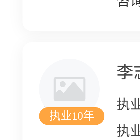
咨询
李
执
执业10年
执