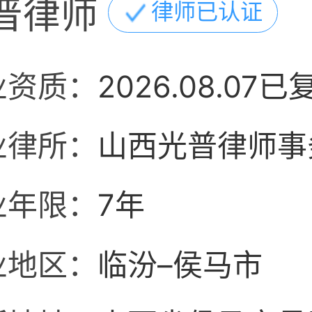
晋律师
律师已认证
业资质：
2026.08.07已
业律所：
山西光普律师事
业年限：
7年
业地区：
临汾–侯马市