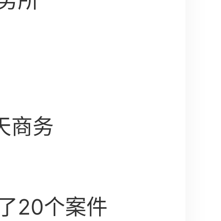
务所
天商务
了20个案件