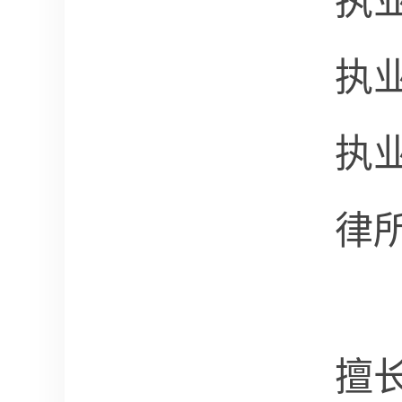
执
执
执
律
擅