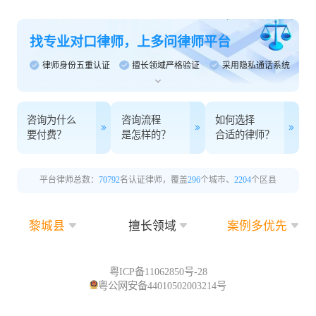
找专业对口律师，上多问律师平台
律师身份五重认证
擅长领域严格验证
采用隐私通话系统
咨询为什么
咨询流程
如何选择
要付费？
是怎样的？
合适的律师？
平台律师总数：
70792
名认证律师，覆盖
296
个城市、
2204
个区县
黎城县
擅长领域
案例多优先
粤ICP备11062850号-28
粤公网安备44010502003214号