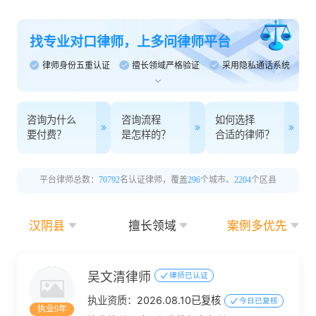
找专业对口律师，上多问律师平台
律师身份五重认证
擅长领域严格验证
采用隐私通话系统
咨询为什么
咨询流程
如何选择
要付费？
是怎样的？
合适的律师？
平台律师总数：
70792
名认证律师，覆盖
296
个城市、
2204
个区县
汉阴县
擅长领域
案例多优先
吴文清律师
律师已认证
执业资质：
2026.08.10已复核
今日已复核
执业9年