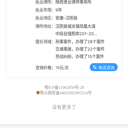
执业律所：
陕西贤业律师事务所
执业年限：
9年
执业地区：
安康–汉阴县
律所地址：
汉阴县城关镇凤凰大道
中段自强熙岸201-203
室
擅长领域：
刑事案件，办理了28个案件
交通事故，办理了22个案件
劳动纠纷，办理了15个案件
电话咨询
咨询价格：78元/次
粤ICP备11062850号-28
粤公网安备44010502003214号
没有更多了