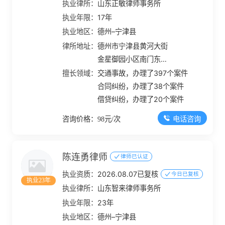
执业律所：
山东正敏律师事务所
执业年限：
17年
执业地区：
德州–宁津县
律所地址：
德州市宁津县黄河大街
金星御园小区南门东侧
60米
擅长领域：
交通事故，办理了397个案件
合同纠纷，办理了38个案件
借贷纠纷，办理了20个案件
电话咨询
咨询价格：98元/次
陈连勇律师
律师已认证
执业资质：
2026.08.07已复核
今日已复核
执业23年
执业律所：
山东智来律师事务所
执业年限：
23年
执业地区：
德州–宁津县