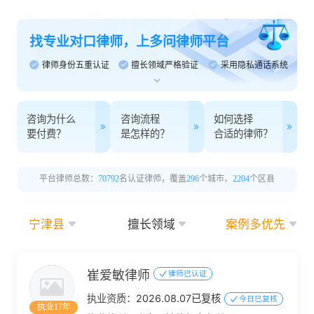
找专业对口律师，上多问律师平台
律师身份五重认证
擅长领域严格验证
采用隐私通话系统
咨询为什么
咨询流程
如何选择
要付费？
是怎样的？
合适的律师？
平台律师总数：
70792
名认证律师，覆盖
296
个城市、
2204
个区县
宁津县
擅长领域
案例多优先
崔爱敏律师
律师已认证
执业资质：
2026.08.07已复核
今日已复核
执业17年