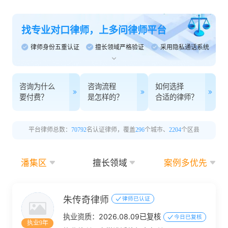
找专业对口律师，上多问律师平台
律师身份五重认证
擅长领域严格验证
采用隐私通话系统
咨询为什么
咨询流程
如何选择
要付费？
是怎样的？
合适的律师？
平台律师总数：
70792
名认证律师，覆盖
296
个城市、
2204
个区县
潘集区
擅长领域
案例多优先
朱传奇律师
律师已认证
执业资质：
2026.08.09已复核
今日已复核
执业9年