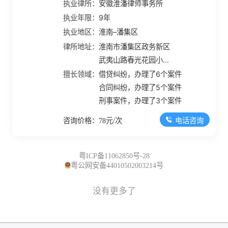
执业律所：
安徽淮潘律师事务所
执业年限：
9年
执业地区：
淮南–潘集区
律所地址：
淮南市潘集区政务新区
武夷山路春光花园小区
2#107
擅长领域：
借贷纠纷，办理了6个案件
合同纠纷，办理了5个案件
刑事案件，办理了3个案件
电话咨询
咨询价格：78元/次
粤ICP备11062850号-28
粤公网安备44010502003214号
没有更多了